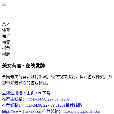
真人
体育
电子
电竞
捕鱼
棋牌
美女荷官 · 在线发牌
全网最美荷官，倾情出演，极致视觉盛宴，多元游戏种类，为
您带来最舒心的游戏体验。
立即注册
进入主页
APP下载
推荐主线路：
https://34.96.227.59:31202
推荐线路：
https://34.96.227.59:31201
推荐线路：
https://www.1nzkex.com
推荐线路：
https://www.plov9r.com