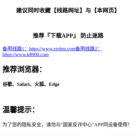
建议同时收藏【线路网址】与【本网页】
推荐『下载APP』 防止迷路
备用线路
1
：
https://www.rznbm.com
备用线路
2
：
https://www.k8900.com
推荐浏览器：
谷歌、Safari、火狐、Edge
温馨提示：
为了您的隐私安全，请勿与"国家反诈中心"APP同设备使用！