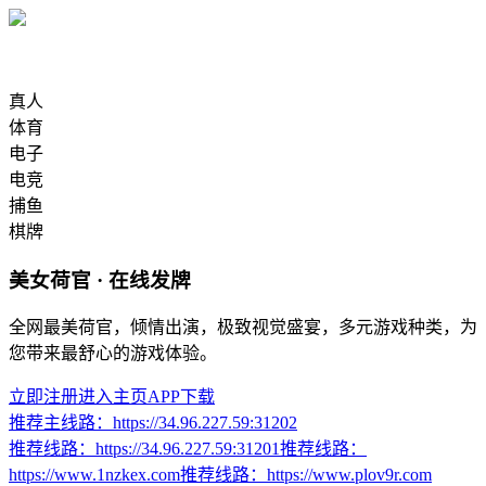
真人
体育
电子
电竞
捕鱼
棋牌
美女荷官 · 在线发牌
全网最美荷官，倾情出演，极致视觉盛宴，多元游戏种类，为
您带来最舒心的游戏体验。
立即注册
进入主页
APP下载
推荐主线路：
https://34.96.227.59:31202
推荐线路：
https://34.96.227.59:31201
推荐线路：
https://www.1nzkex.com
推荐线路：
https://www.plov9r.com