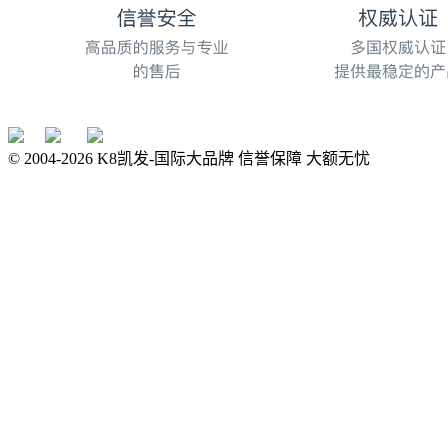
© 2004-
2026
K8凯发-国际大品牌 信誉保障 大额无忧