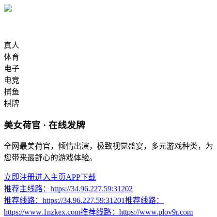
真人
体育
电子
电竞
捕鱼
棋牌
美女荷官 · 在线发牌
全网最美荷官，倾情出演，极致视觉盛宴，多元游戏种类，为
您带来最舒心的游戏体验。
立即注册
进入主页
APP下载
推荐主线路：
https://34.96.227.59:31202
推荐线路：
https://34.96.227.59:31201
推荐线路：
https://www.1nzkex.com
推荐线路：
https://www.plov9r.com